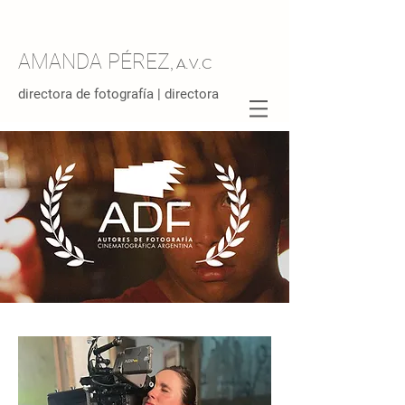
AMANDA PÉREZ
, A
.
V.C
directora de
fotografía
| directora