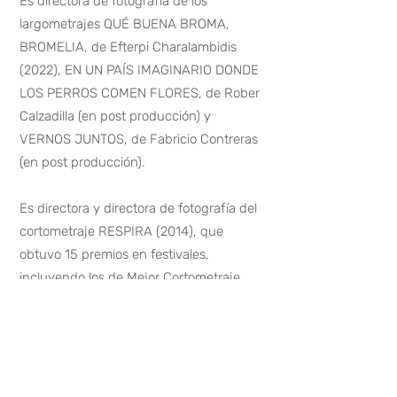
Es directora de fotografía de los
largometrajes QUÉ BUENA BROMA,
BROMELIA, de Efterpi Charalambidis
(2022), EN UN PAÍS IMAGINARIO DONDE
LOS PERROS COMEN FLORES, de Rober
Calzadilla (en post producción) y
VERNOS JUNTOS, de Fabricio Contreras
(en post producción).
Es directora y directora de fotografía del
cortometraje RESPIRA (2014), que
obtuvo 15 premios en festivales,
incluyendo los de Mejor Cortometraje
Internacional en el 6° Festival
Internacional Mujeres en Corto de
República Dominicana y Mejor Dirección
de Fotografía en el 4° Festival Clemente
de La Cerda, Venezuela.